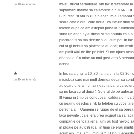
mi-au stricat sarbatorile. Am facut rezervare la
cu 10 ani în urmă
saptamani inainte sa calatoresc din MANCH
Bucuresti, si am in ziua plecarii m-au amanat 
seara cate o ora , cate doua , ca intr-un final 
telefon dupa ce am asteptat pana la 3 dimiea
suna un angajay al firmei si ma anunta ca s-a
plecarea si sa ma decurc si eu cum pot. In loc 
cat ar gi trebuit sa platesc la autocar, am venit
am platit 400 de lire pe bilet. Si am ajuns acas
oboseala. Ca mine au mai gost vreo 6 persoan
aceea.
In loc sa ajung la 16 :30 , am ajuns la 02:30 , 
microbuz care mai mult dormea decat sa condu
cu 10 ani în urmă
autocarului era inchisa ( dau la pariu ca soferu
sa nu faca curat dupa ). Soferul de pe autocar
!!! Fuma in timp ce conducea , caldura din parti 
cu geamu deschis si vb la telefon cu voce tare
personala !!! Oamenii se rugau de el sa opreas
faca nevoile , ca el era prea ocupat ca sa faca
companie de toata jena , unii au fost nevoiti s
in ploaie pe autostrada , in timp ce erau mintiti
acum vin , mai am 5 minute " !!! Ocoliti aceast