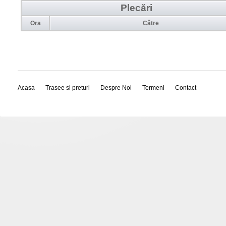
Plecări
Ora
Către
Acasa
Trasee si preturi
Despre Noi
Termeni
Contact