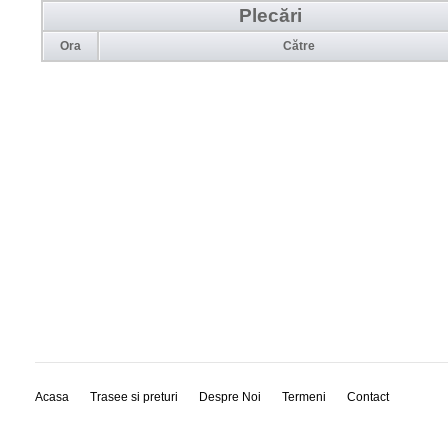
Plecări
Ora
Către
Acasa
Trasee si preturi
Despre Noi
Termeni
Contact