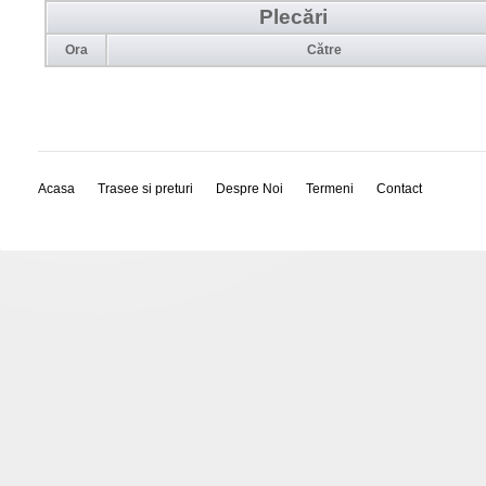
Plecări
Ora
Către
Acasa
Trasee si preturi
Despre Noi
Termeni
Contact