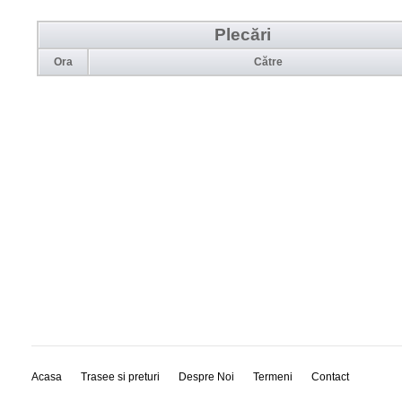
Plecări
Ora
Către
Acasa
Trasee si preturi
Despre Noi
Termeni
Contact