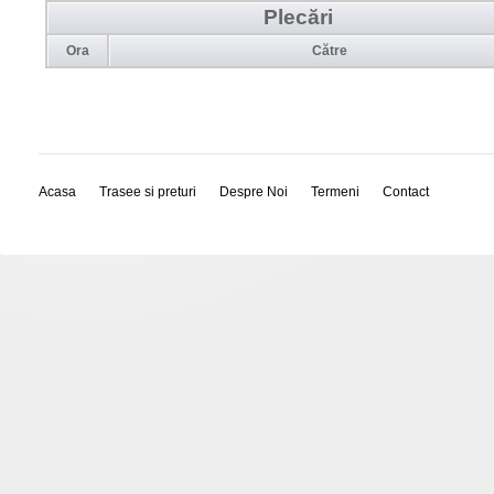
Plecări
Ora
Către
Acasa
Trasee si preturi
Despre Noi
Termeni
Contact