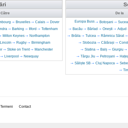
ări
S
Către
De la
Europa Buss
mbourg
Bruxelles
Calais
Dover
Botoșani
Sucea
ndra
Barking
Ilford
Tottenham
Bacău
Bârlad
Onești
Adjud
Milton Keynes
Northampton
Brăila
Tulcea
Râmnicu Sărat
Lincoln
Rugby
Birmingham
Slobozia
Călărași
Cons
er
Stoke on Trent
Manchester
Slatina
Balș
Giurgiu
Liverpool
Newquay
Târgu Jiu
Petroșani
Hațe
Săliște SB
Cluj Napoca
Sebe
Ti
Termeni
Contact