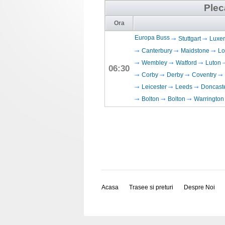
Plec
Ora
Europa Buss
Stuttgart
Luxe
Canterbury
Maidstone
Lo
Wembley
Watford
Luton
06:30
Corby
Derby
Coventry
Leicester
Leeds
Doncast
Bolton
Bolton
Warrington
Acasa
Trasee si preturi
Despre Noi