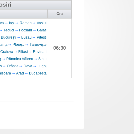
osiri
Ora
va
Iași
Roman
Vaslui
Tecuci
Focșani
Galați
București
Buzău
Pitești
tanța
Ploiești
Târgoviște
06:30
Craiova
Filiași
Rovinari
g
Râmnicu Vâlcea
Sibiu
s
Orăștie
Deva
Lugoj
mișoara
Arad
Budapesta