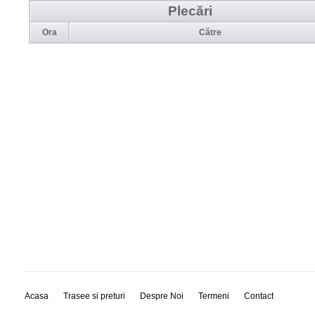
Plecări
Ora
Către
Acasa
Trasee si preturi
Despre Noi
Termeni
Contact