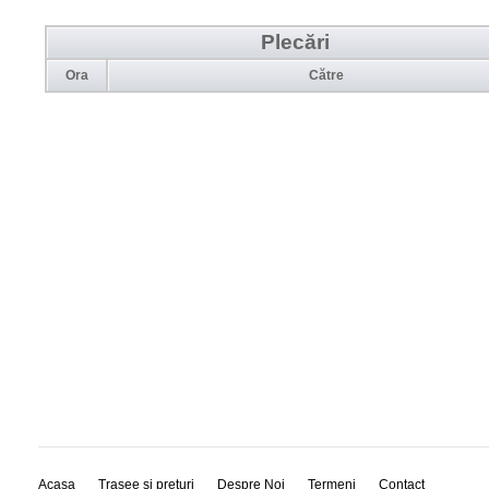
Plecări
Ora
Către
Acasa
Trasee si preturi
Despre Noi
Termeni
Contact