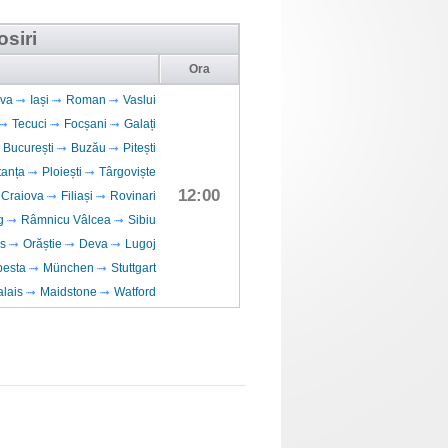
osiri
Ora
va
Iași
Roman
Vaslui
Tecuci
Focșani
Galați
București
Buzău
Pitești
tanța
Ploiești
Târgoviște
12:00
Craiova
Filiași
Rovinari
g
Râmnicu Vâlcea
Sibiu
s
Orăștie
Deva
Lugoj
esta
München
Stuttgart
lais
Maidstone
Watford