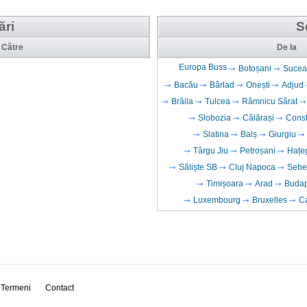
ări
S
Către
De la
Europa Buss
Botoșani
Sucea
Bacău
Bârlad
Onești
Adjud
Brăila
Tulcea
Râmnicu Sărat
Slobozia
Călărași
Cons
Slatina
Balș
Giurgiu
Târgu Jiu
Petroșani
Hațe
Săliște SB
Cluj Napoca
Sebe
Timișoara
Arad
Budap
Luxembourg
Bruxelles
Ca
Termeni
Contact