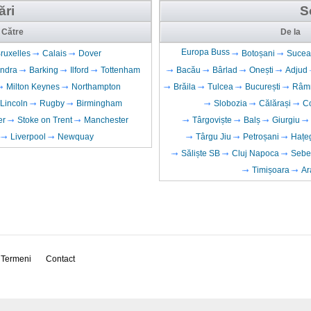
ări
S
Către
De la
Europa Buss
ruxelles
Calais
Dover
Botoșani
Sucea
ndra
Barking
Ilford
Tottenham
Bacău
Bârlad
Onești
Adjud
Milton Keynes
Northampton
Brăila
Tulcea
București
Râmn
Lincoln
Rugby
Birmingham
Slobozia
Călărași
C
er
Stoke on Trent
Manchester
Târgoviște
Balș
Giurgiu
Liverpool
Newquay
Târgu Jiu
Petroșani
Hațe
Săliște SB
Cluj Napoca
Sebe
Timișoara
Ar
Termeni
Contact