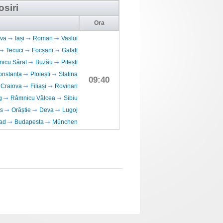
osiri
Ora
va
Iași
Roman
Vaslui
Tecuci
Focșani
Galați
icu Sărat
Buzău
Pitești
onstanța
Ploiești
Slatina
09:40
Craiova
Filiași
Rovinari
g
Râmnicu Vâlcea
Sibiu
s
Orăștie
Deva
Lugoj
ad
Budapesta
München